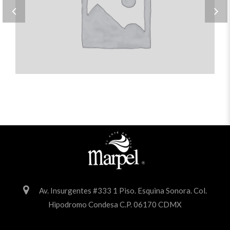
Maecenas diam ut amet
Rectangle
Av. Insurgentes #333 1 Piso. Esquina Sonora. Col.
Hipodromo Condesa C.P. 06170 CDMX