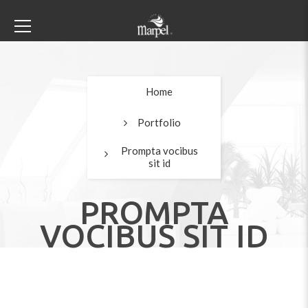
Home
Portfolio
Prompta vocibus
sit id
PROMPTA
VOCIBUS SIT ID